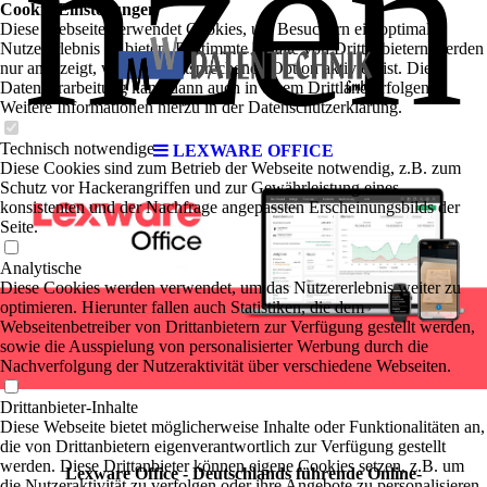
nzen
Cookie-Einstellungen
Diese Webseite verwendet Cookies, um Besuchern ein optimales
Nutzererlebnis zu bieten. Bestimmte Inhalte von Drittanbietern werden
nur angezeigt, wenn die entsprechende Option aktiviert ist. Die
Datenverarbeitung kann dann auch in einem Drittland erfolgen.
Weitere Informationen hierzu in der Datenschutzerklärung.
Technisch notwendige
LEXWARE OFFICE
Diese Cookies sind zum Betrieb der Webseite notwendig, z.B. zum
Schutz vor Hackerangriffen und zur Gewährleistung eines
konsistenten und der Nachfrage angepassten Erscheinungsbilds der
Seite.
Analytische
Diese Cookies werden verwendet, um das Nutzererlebnis weiter zu
optimieren. Hierunter fallen auch Statistiken, die dem
Webseitenbetreiber von Drittanbietern zur Verfügung gestellt werden,
sowie die Ausspielung von personalisierter Werbung durch die
Nachverfolgung der Nutzeraktivität über verschiedene Webseiten.
Drittanbieter-Inhalte
Diese Webseite bietet möglicherweise Inhalte oder Funktionalitäten an,
die von Drittanbietern eigenverantwortlich zur Verfügung gestellt
werden. Diese Drittanbieter können eigene Cookies setzen, z.B. um
Lexware Office - Deutschlands führende Online-
die Nutzeraktivität zu verfolgen oder ihre Angebote zu personalisieren